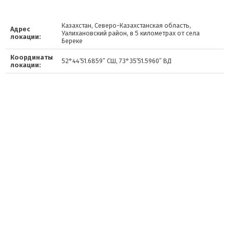
Казахстан, Северо-Казахстанская область,
Адрес
Уалихановский район, в 5 километрах от села
локации:
Береке
Координаты
52°44′51.6859″ СШ, 73°35′51.5960″ ВД
локации: