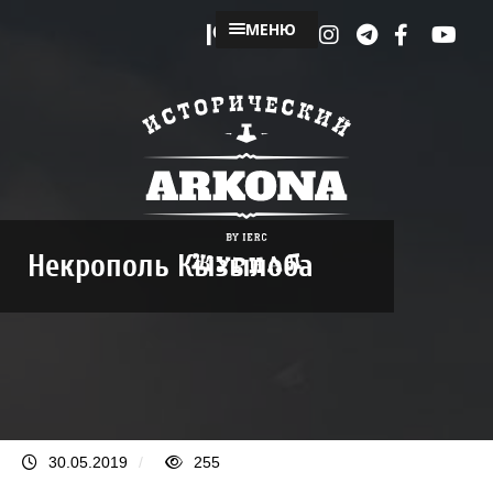
МЕНЮ
Некрополь Кызылоба
30.05.2019
/
255