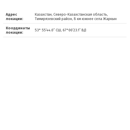
Адрес
Казахстан, Северо-Казахстанская область,
локации:
Тимирязевский район, 8 км южнее села Жаркын
Координаты
53° 55′44.0″ СШ, 67°00′23.1″ ВД
локации: