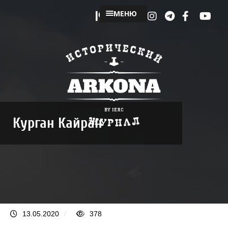
МЕНЮ
Курган Кайран
13.05.2020
/
378