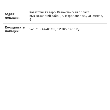
Казахстан, Северо-Казахстанская область,
Адрес
Кызылжарский район, г.Петропавловск, ул.Омская,
локации:
6
Координаты
54°51′36.4440″ СШ, 69°10′5.6270″ ВД
локации: