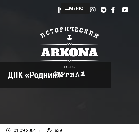
МЕНЮ
ДПК «Родник»
01.09.2004
/
639