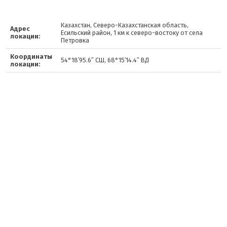
Казахстан, Северо-Казахстанская область,
Адрес
Есильский район, 1 км к северо-востоку от села
локации:
Петровка
Координаты
54°18′95.6″ СШ, 68°15′14.4″ ВД
локации: