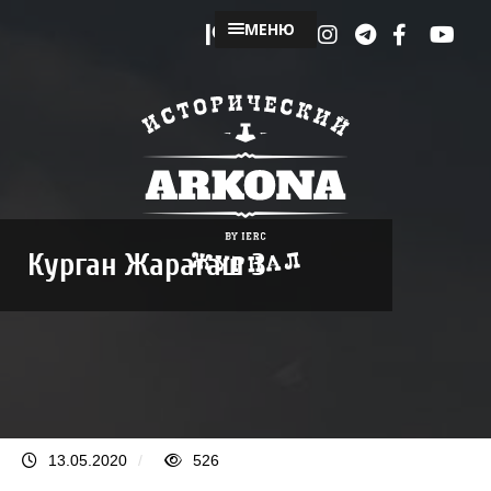
МЕНЮ
Курган Жарагаш 3
13.05.2020
/
526