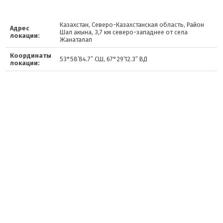
Казахстан, Северо-Казахстанская область, Район
Адрес
Шал акына, 3,7 км северо-западнее от села
локации:
Жанаталап
Координаты
53°58′84.7″ СШ, 67°29′12.3″ ВД
локации: