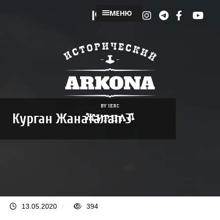
МЕНЮ
Курган Жанаталап 3
13.05.2020
/
394