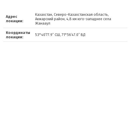
Казахстан, Северо-Казахстанская область,
Адрес
Акжарский район, 4,8 км юго-западнее села
локации:
Жанааул
Координаты
53°40′77.9″ СШ, 71°56′47.0″ ВД
локации: