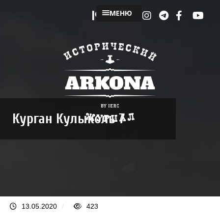
МЕНЮ
Курган Кулыколь 7
13.05.2020
/
423