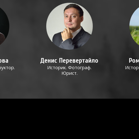
ова
Денис Перевертайло
Ром
руктор.
Историк. Фотограф.
Истор
Юрист.