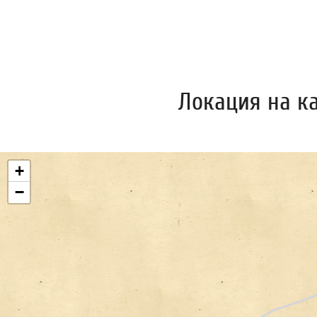
Локация на к
+
−