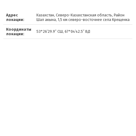
Адрес
Казахстан, Северо-Казахстанская область, Район
локации:
Шал акына, 1,5 км северо-восточнее села Крещенка
Координаты
53°26′29.9″ СШ, 67°04′42.5″ ВД
локации: