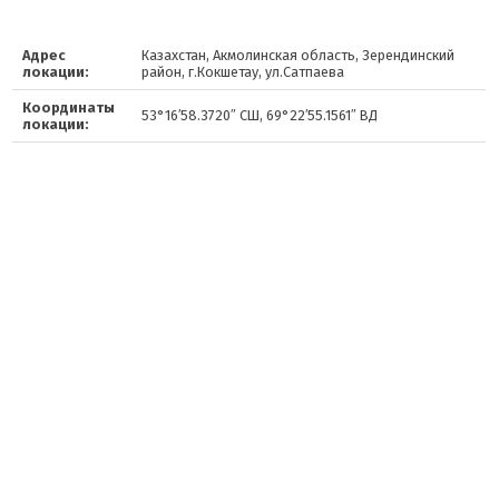
Адрес
Казахстан, Акмолинская область, Зерендинский
локации:
район, г.Кокшетау, ул.Сатпаева
Координаты
53°16′58.3720″ СШ, 69°22′55.1561″ ВД
локации: