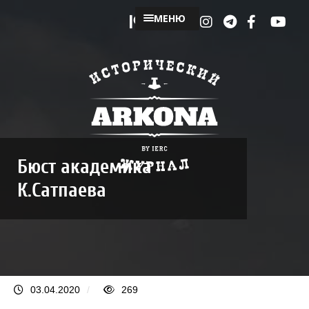
МЕНЮ
Бюст академика
К.Сатпаева
03.04.2020
/
269