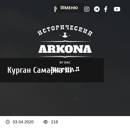
МЕНЮ
Курган Самарка III
03.04.2020
/
218