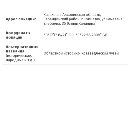
Казахстан, Акмолинская область,
Адрес локации:
Зерендинский район, г.Кокшетау, ул.Рамазана
Елебаева, 35 (бывш.Калинина)
Координаты
53°17′12.8421″ СШ, 69°22′58.2008″ ВД
локации:
Альтернативные
названия:
Областной историко-краеведческий музей
(исторические,
народные и т.д.)