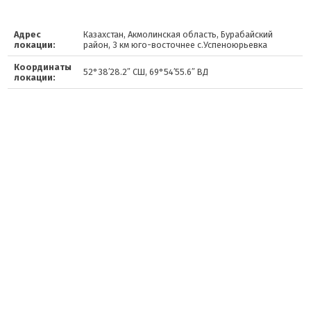
Адрес
Казахстан, Акмолинская область, Бурабайский
локации:
район, 3 км юго-восточнее с.Успеноюрьевка
Координаты
52°38′28.2″ СШ, 69°54′55.6″ ВД
локации: