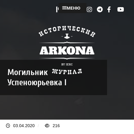
МЕНЮ
Могильник
Успеноюрьевка I
03.04.2020
/
216