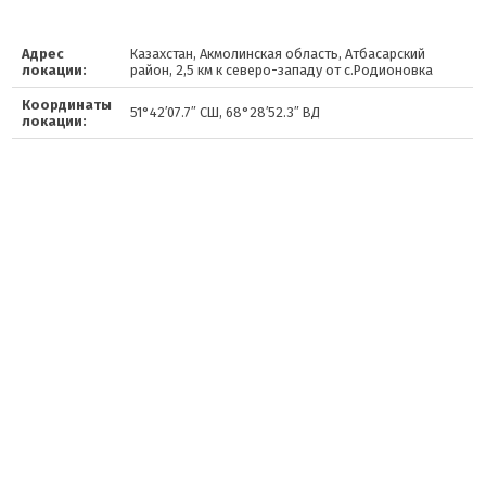
Адрес
Казахстан, Акмолинская область, Атбасарский
локации:
район, 2,5 км к северо-западу от с.Родионовка
Координаты
51°42′07.7″ СШ, 68°28′52.3″ ВД
локации: