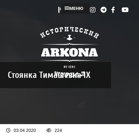
МЕНЮ
Стоянка Тимашевка IX
03.04.2020
/
224