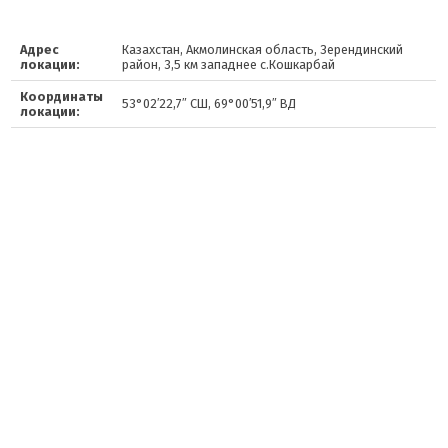
Адрес
Казахстан, Акмолинская область, Зерендинский
локации:
район, 3,5 км западнее с.Кошкарбай
Координаты
53°02′22,7″ СШ, 69°00′51,9″ ВД
локации: