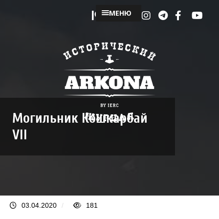
МЕНЮ
Могильник Кошкарбай
VII
03.04.2020
/
181