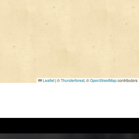
Leaflet
|
©
Thunderforest
, ©
OpenStreetMap
contributors