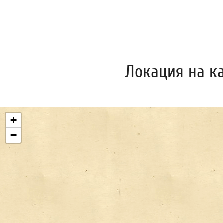
Локация на к
+
−