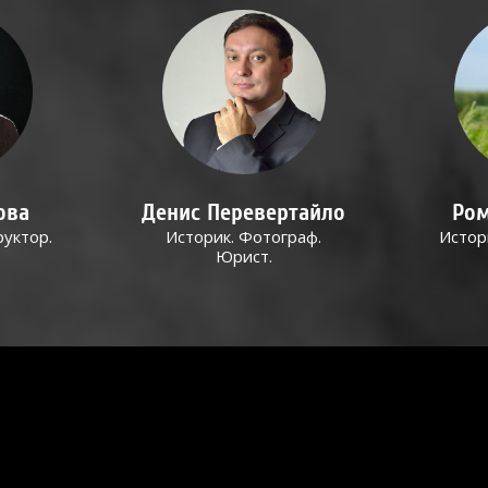
ова
Денис Перевертайло
Ром
руктор.
Историк. Фотограф.
Истор
Юрист.