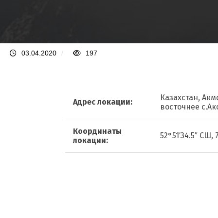
03.04.2020
/
197
Казахстан, Акм
Адрес локации:
восточнее с.Ак
Координаты
52°51′34.5″ СШ, 
локации: