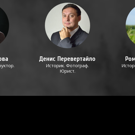
ова
Денис Перевертайло
Ром
руктор.
Историк. Фотограф.
Истор
Юрист.