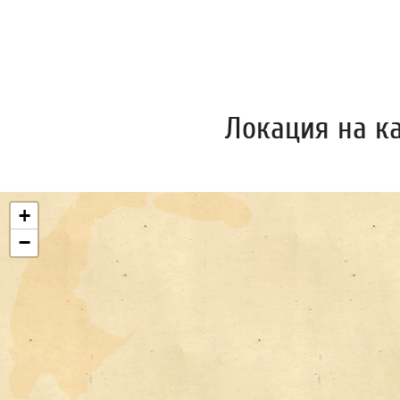
Локация на к
+
−