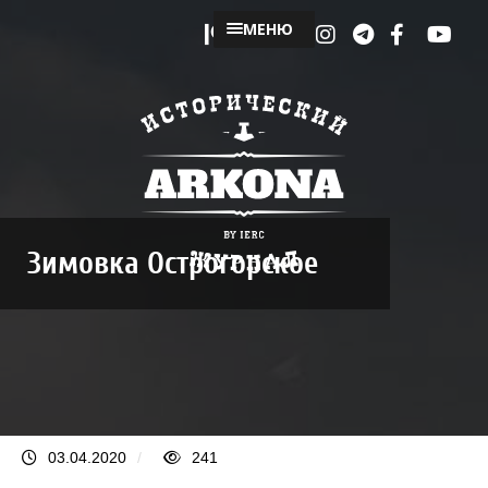
МЕНЮ
Зимовка Острогорское
03.04.2020
/
241