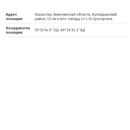
Адрес
Казахстан, Акмолинская область, Буландынский
локации:
район, 1,5 км к юго-западу от с.Острогорское
Координаты
51°55′14.9″ СШ, 69°36′35.3″ ВД
локации: