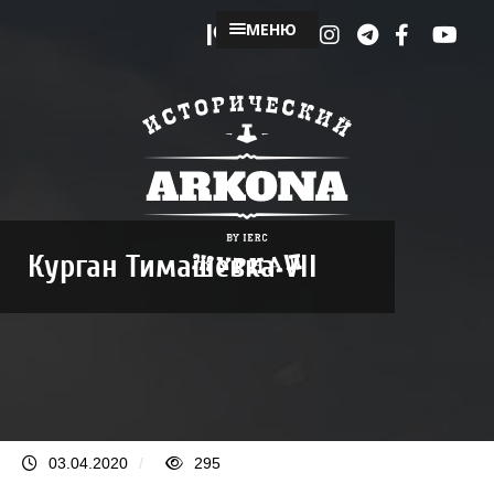
МЕНЮ
Курган Тимашевка VII
03.04.2020
/
295