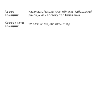
Адрес
Казахстан, Акмолинская область, Атбасарский
локации:
район, 4 км к востоку от с.Тимашевка
Координаты
51°40′97.6″ СШ, 68°28′04.8″ ВД
локации: