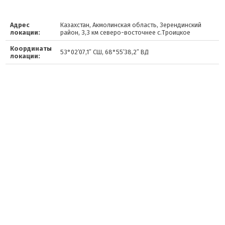
Адрес
Казахстан, Акмолинская область, Зерендинский
локации:
район, 3,3 км северо-восточнее с.Троицкое
Координаты
53°02′07,1″ СШ, 68°55′38,2″ ВД
локации: