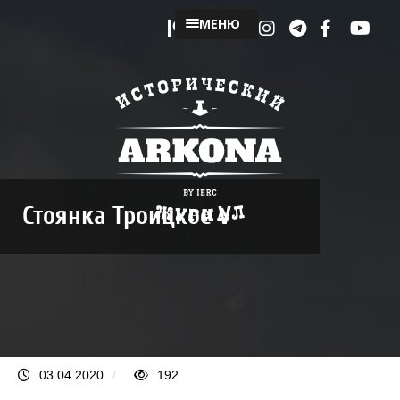
МЕНЮ
Стоянка Троицкое V
03.04.2020
/
192