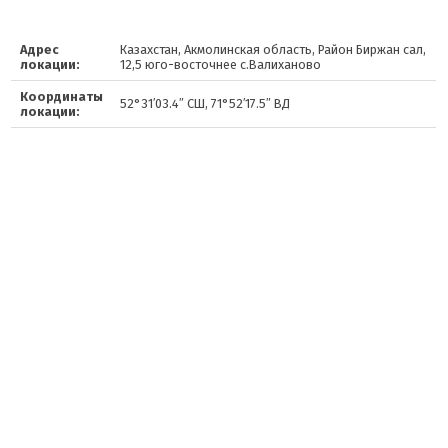
Адрес
Казахстан, Акмолинская область, Район Биржан сал,
локации:
12,5 юго-восточнее с.Валиханово
Координаты
52°31′03.4″ СШ, 71°52′17.5″ ВД
локации: