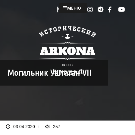
МЕНЮ
Могильник Уштаган VII
03.04.2020
/
257