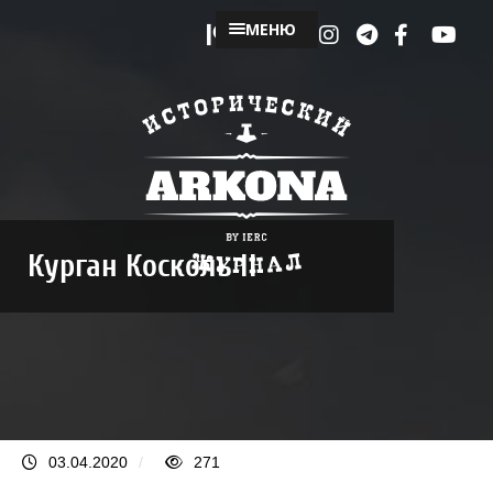
МЕНЮ
Курган Косколь II
03.04.2020
/
271