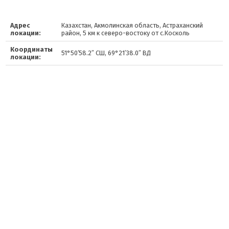
Адрес
Казахстан, Акмолинская область, Астраханский
локации:
район, 5 км к северо-востоку от с.Косколь
Координаты
51°50′58.2″ СШ, 69°21′38.0″ ВД
локации: