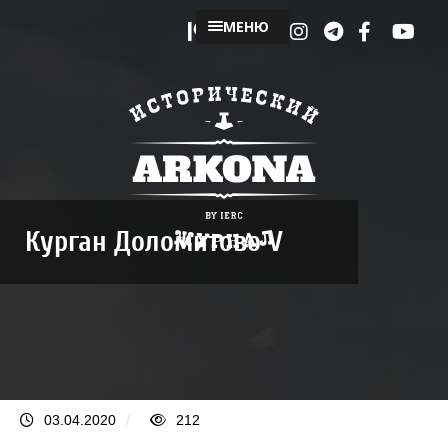
МЕНЮ
Курган Доломитово V
03.04.2020
/
212