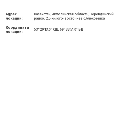
Адрес
Казахстан, Акмолинская область, Зерендинский
локации:
район, 2,5 км юго-восточнее с.Алексеевка
Координаты
53°29′13,0″ СШ, 69°33′51,0″ ВД
локации: