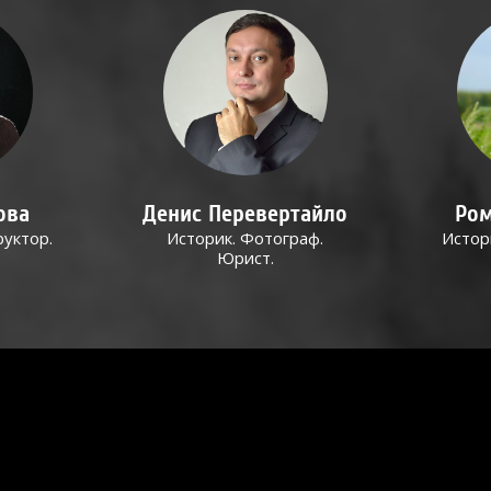
ова
Денис Перевертайло
Ром
руктор.
Историк. Фотограф.
Истор
Юрист.