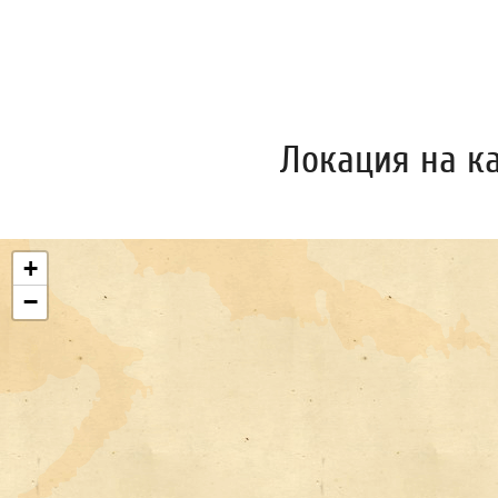
Локация на к
+
−