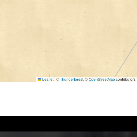
Leaflet
|
©
Thunderforest
, ©
OpenStreetMap
contributors