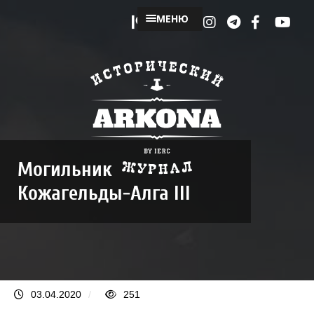
МЕНЮ
Могильник
Кожагельды-Алга III
03.04.2020
/
251