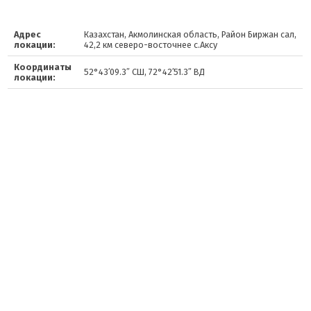
Адрес
Казахстан, Акмолинская область, Район Биржан сал,
локации:
42,2 км северо-восточнее с.Аксу
Координаты
52°43′09.3″ СШ, 72°42′51.3″ ВД
локации: