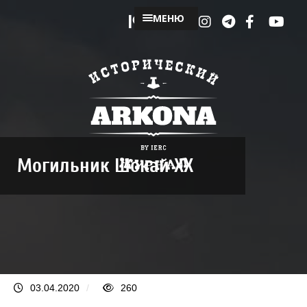
МЕНЮ
Могильник Шокай XХ
03.04.2020
/
260