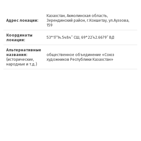
Казахстан, Акмолинская область,
Адрес локации:
Зерендинский район, г.Кокшетау, ул.Ауэзова,
159
Координаты
53°17′14.5484″ СШ, 69°22′42.6679″ ВД
локации:
Альтернативные
названия:
общественное объединение «Союз
(исторические,
художников Республики Казахстан»
народные и т.д.)