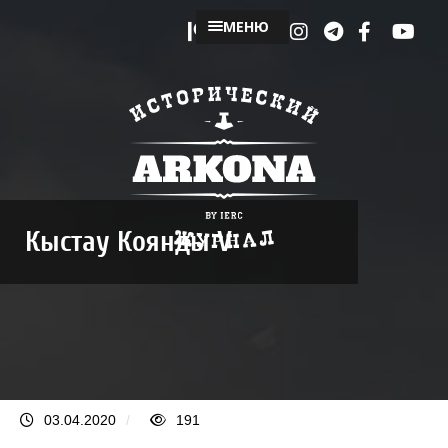
МЕНЮ
Кыстау Коянды V
03.04.2020
/
191