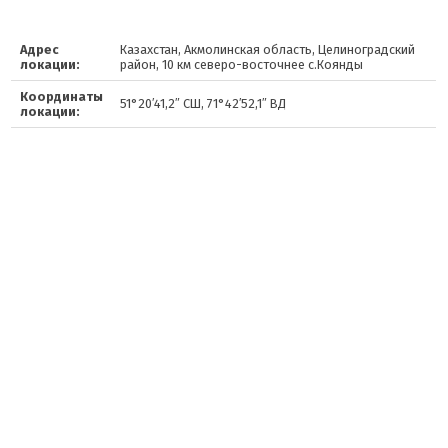
Адрес
Казахстан, Акмолинская область, Целиноградский
локации:
район, 10 км северо-восточнее с.Коянды
Координаты
51°20′41,2″ СШ, 71°42′52,1″ ВД
локации: