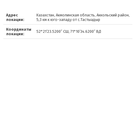
Адрес
Казахстан, Акмолинская область, Аккольский район,
локации:
5,3 км к юго-западу от с.Тастыадыр
Координаты
52°21′23.5200″ СШ, 71°10′34.6200″ ВД
локации: