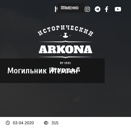
МЕНЮ
Могильник Итемген
03.04.2020
/
315