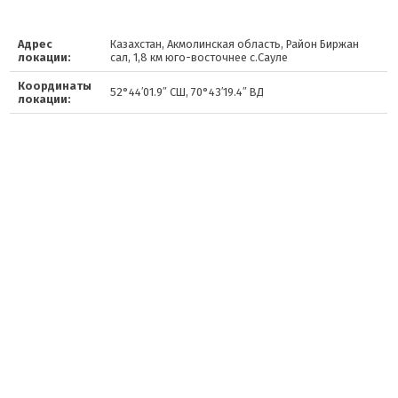
Адрес
Казахстан, Акмолинская область, Район Биржан
локации:
сал, 1,8 км юго-восточнее с.Сауле
Координаты
52°44′01.9″ СШ, 70°43′19.4″ ВД
локации: