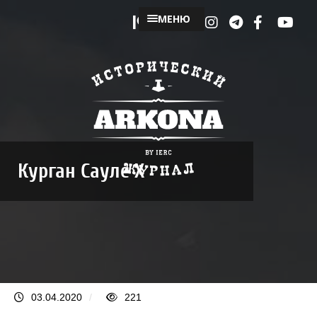
МЕНЮ
Курган Сауле X
03.04.2020
/
221