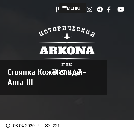
МЕНЮ
Стоянка Кожагельды-
Алга III
03.04.2020
/
221