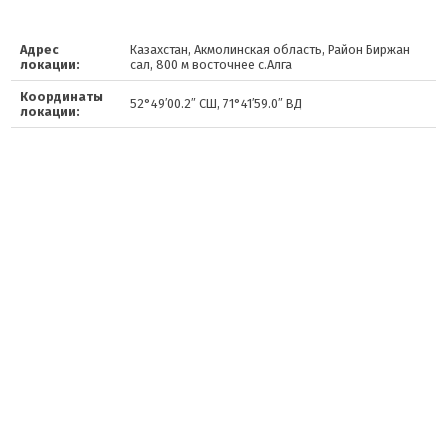
Адрес
Казахстан, Акмолинская область, Район Биржан
локации:
сал, 800 м восточнее с.Алга
Координаты
52°49′00.2″ СШ, 71°41′59.0″ ВД
локации: