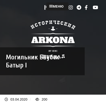
МЕНЮ
Могильник Баубек
Батыр I
03.04.2020
/
200