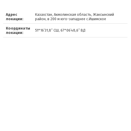
Адрес
Казахстан, Акмолинская область, Жаксынский
локации:
район, в 200 м юго-западнее с.Ишимское
Координаты
51°16′31,8″ СШ, 67°06′48,6″ ВД
локации: