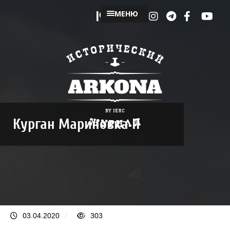
МЕНЮ
Курган Мариновка II
03.04.2020
/
303