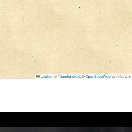
Leaflet
|
©
Thunderforest
, ©
OpenStreetMap
contributors