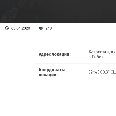
03.04.2020
/
248
Казахстан, Ак
Адрес локации:
с.Енбек
Координаты
52°45′00.3″ СШ
локации: