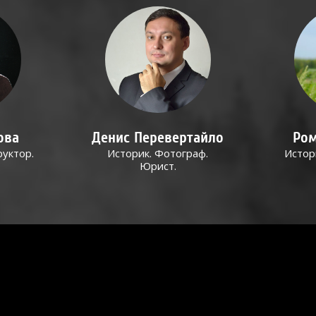
ова
Денис Перевертайло
Ром
руктор.
Историк. Фотограф.
Истор
Юрист.