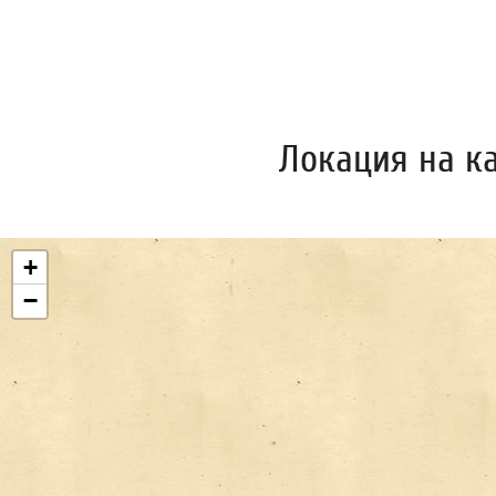
Локация на к
+
−