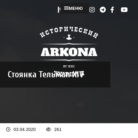
МЕНЮ
Стоянка Тельман XIV
03.04.2020
/
261