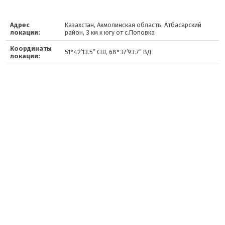
Адрес
Казахстан, Акмолинская область, Атбасарский
локации:
район, 3 км к югу от с.Поповка
Координаты
51°42′13.5″ СШ, 68°37′93.7″ ВД
локации: