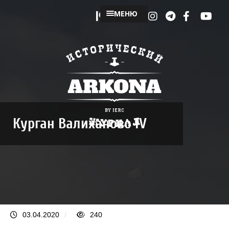
МЕНЮ
Курган Валиханово IV
03.04.2020
/
240