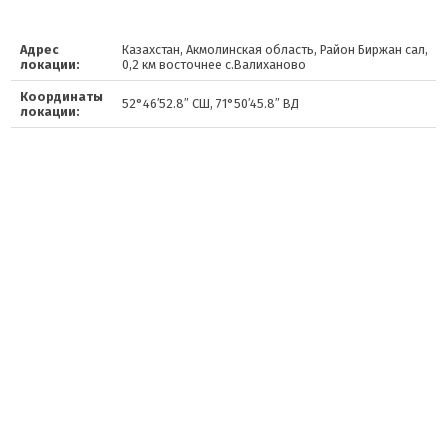
Адрес
Казахстан, Акмолинская область, Район Биржан сал,
локации:
0,2 км восточнее с.Валиханово
Координаты
52°46′52.8″ СШ, 71°50′45.8″ ВД
локации: