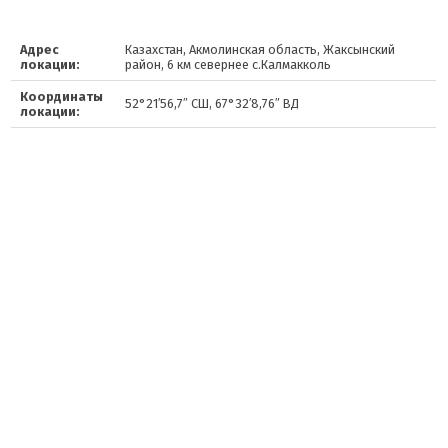
Адрес
Казахстан, Акмолинская область, Жаксынский
локации:
район, 6 км севернее с.Калмакколь
Координаты
52°21′56,7″ СШ, 67°32′8,76″ ВД
локации: