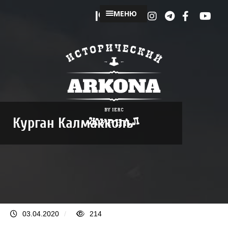
МЕНЮ
Курган Калмакколь
03.04.2020
/
214