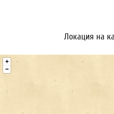
Локация на к
+
−