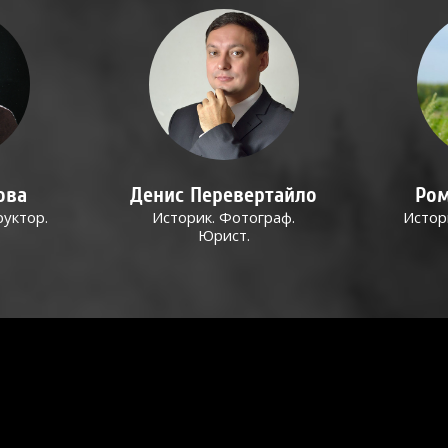
ова
Денис Перевертайло
Ром
руктор.
Историк. Фотограф.
Истор
Юрист.