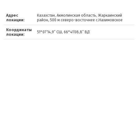
Адрес
Казахстан, Акмолинская область, Жаркаинский
локации:
район, 500 м северо-восточнее с.Нахимовское
Координаты
51°07′14,9″ СШ, 66°41′08,8″ ВД
локации: