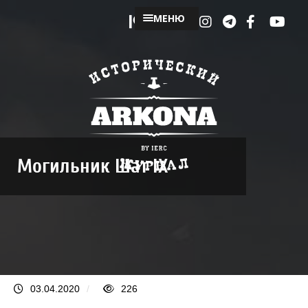
МЕНЮ
Могильник Шат IХ
03.04.2020
/
226