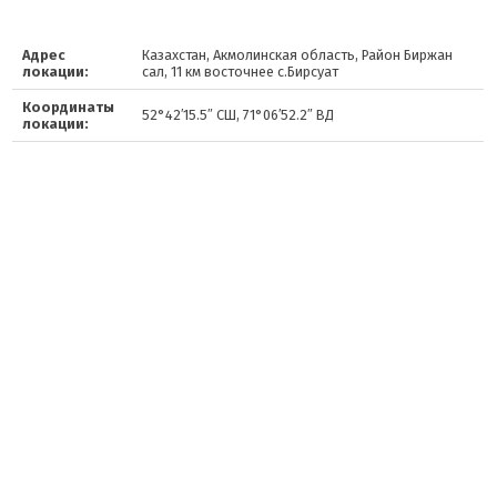
Адрес
Казахстан, Акмолинская область, Район Биржан
локации:
сал, 11 км восточнее с.Бирсуат
Координаты
52°42′15.5″ СШ, 71°06′52.2″ ВД
локации: