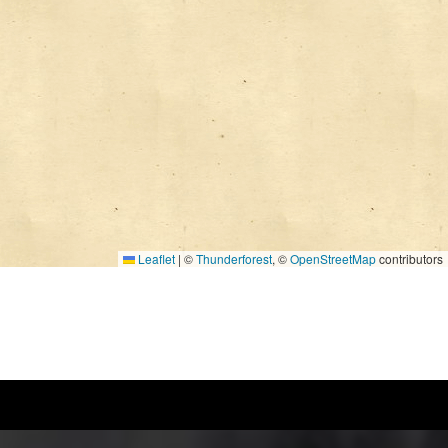
Leaflet
|
©
Thunderforest
, ©
OpenStreetMap
contributors