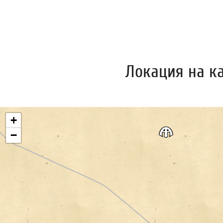
Локация на к
+
−