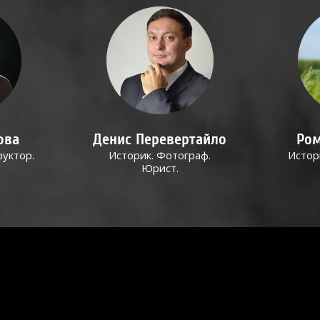
ова
Денис Перевертайло
Ром
руктор.
Историк. Фотограф.
Истор
Юрист.