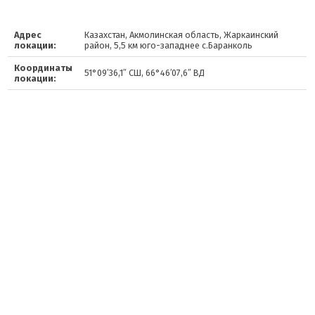
Адрес
Казахстан, Акмолинская область, Жаркаинский
локации:
район, 5,5 км юго-западнее с.Баранколь
Координаты
51°09′36,1″ СШ, 66°46′07,6″ ВД
локации: