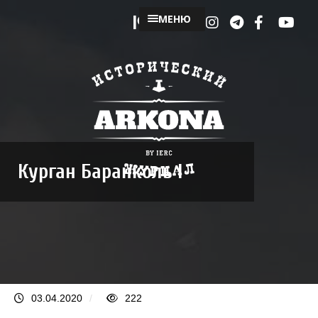
МЕНЮ
Курган Баранколь I
03.04.2020
/
222