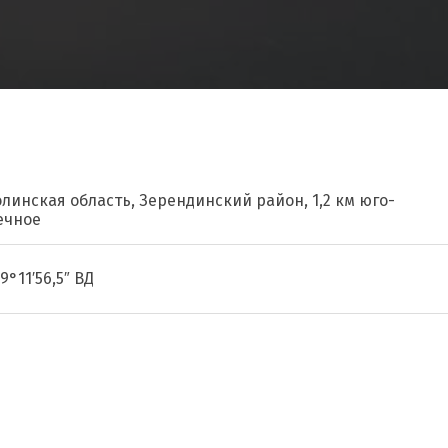
олинская область, Зерендинский район, 1,2 км юго-
ечное
69°11′56,5″ ВД