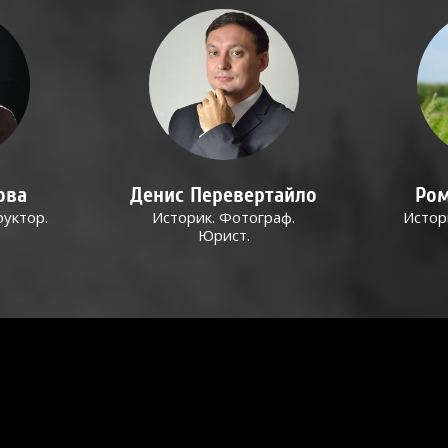
ова
Денис Перевертайло
Ром
руктор.
Историк. Фотограф.
Истор
Юрист.