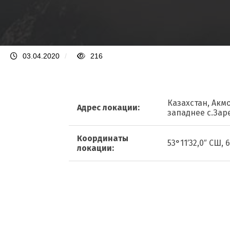
03.04.2020
/
216
Казахстан, Акм
Адрес локации:
западнее с.Зар
Координаты
53°11′32,0″ СШ, 
локации: