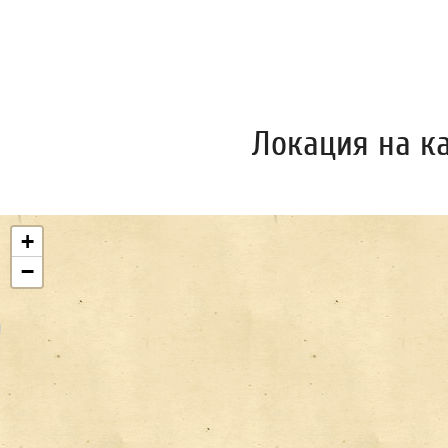
Локация на к
+
−