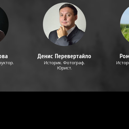
ова
Денис Перевертайло
Ром
руктор.
Историк. Фотограф.
Истор
Юрист.