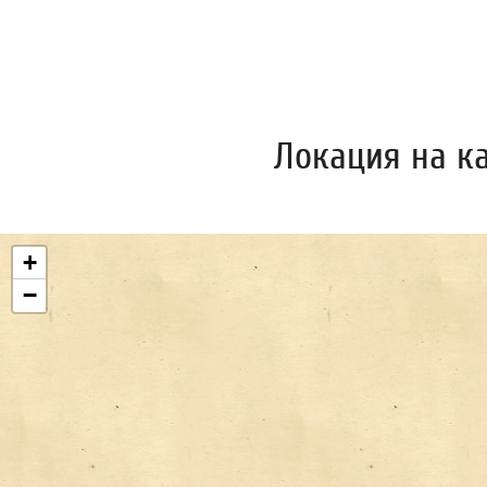
Локация на к
+
−