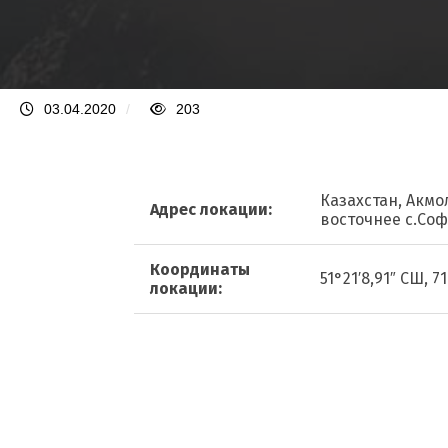
03.04.2020
/
203
Казахстан, Акмо
Адрес локации:
восточнее с.Со
Координаты
51°21′8,91″ СШ, 7
локации: