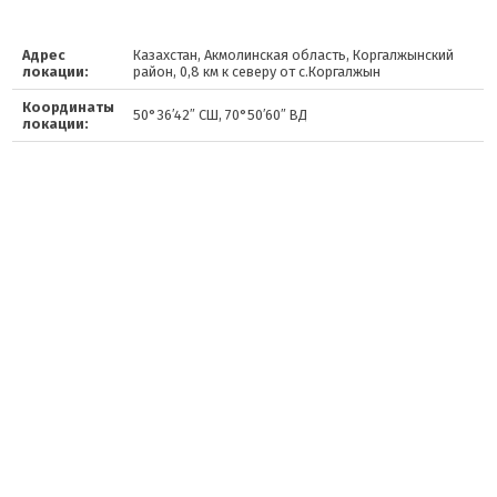
Адрес
Казахстан, Акмолинская область, Коргалжынский
локации:
район, 0,8 км к северу от с.Коргалжын
Координаты
50°36′42″ СШ, 70°50′60″ ВД
локации: