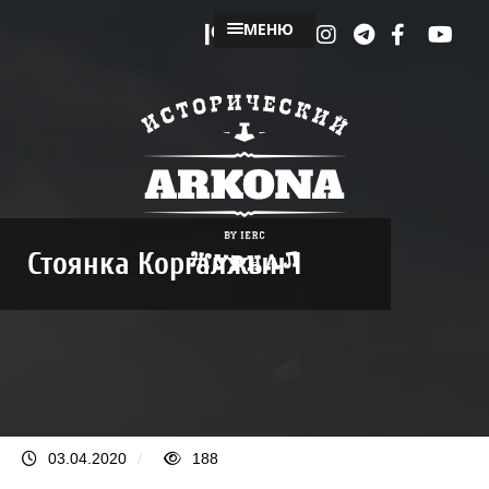
МЕНЮ
Стоянка Коргалжын I
03.04.2020
/
188