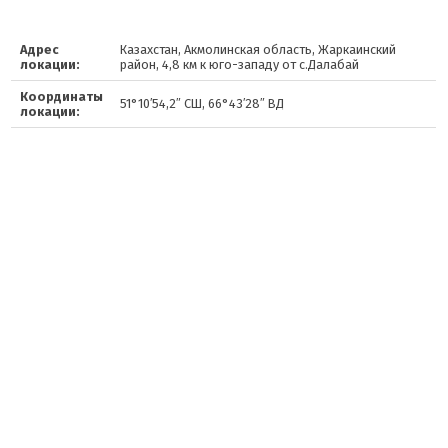
Адрес
Казахстан, Акмолинская область, Жаркаинский
локации:
район, 4,8 км к юго-западу от с.Далабай
Координаты
51°10′54,2″ СШ, 66°43′28″ ВД
локации: