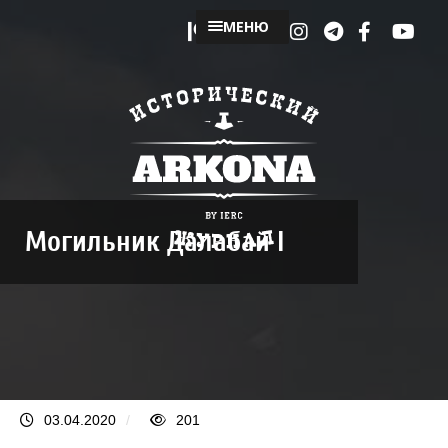
МЕНЮ
Могильник Далабай I
03.04.2020
/
201