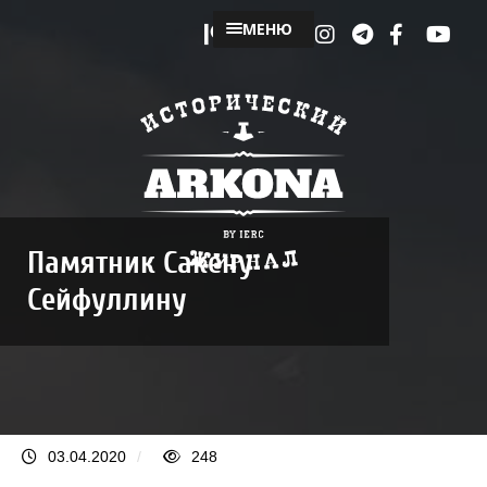
МЕНЮ
Памятник Сакену
Сейфуллину
03.04.2020
/
248