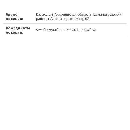
Адрес
Казахстан, Акмолинская область, Целиноградский
локации:
район, г.Астана , просп.Жеңіс, 62
Координаты
51°11′12.9960″ СШ, 71°24′30.2264″ ВД
локации: