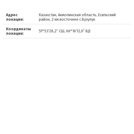
Адрес
Казахстан, Акмолинская область, Есильский
локации:
район, 2 км восточнее с.Бузулук
Координаты
51°53′28,2″ СШ, 66°16′12,0″ ВД
локации: