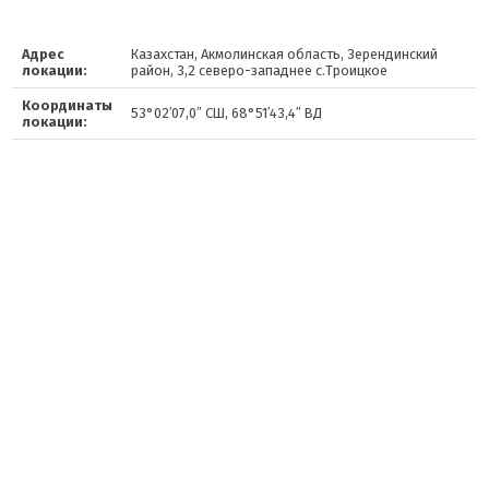
Адрес
Казахстан, Акмолинская область, Зерендинский
локации:
район, 3,2 северо-западнее с.Троицкое
Координаты
53°02′07,0″ СШ, 68°51′43,4″ ВД
локации: