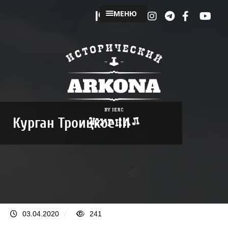
МЕНЮ
Курган Троицкое III
03.04.2020
/
241