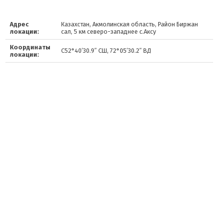
Адрес
Казахстан, Акмолинская область, Район Биржан
локации:
сал, 5 км северо-западнее с.Аксу
Координаты
С52°40′30.9″ СШ, 72°05′30.2″ ВД
локации: