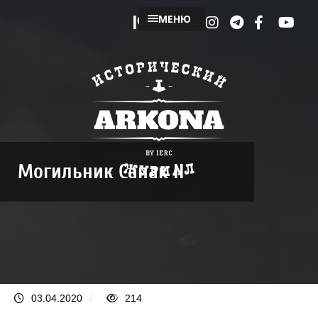
МЕНЮ
Могильник Сапак II
03.04.2020
/
214